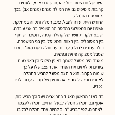
השם של חודש אב יכול להתפרש גם כאבא, ולעתים
קרובות מוסיפים גם את המילה מנחם (מנחם אב) ובכך
מתווספת החמלה.
החודש הייתי עדה לסבל, כאב, חמלה ותקווה במחלקת
אשפוז יום המטולוגי בהדסה הר הצופים בה אני עובדת.
יש במחלקה תחושה של קהילה קטנה , תמיכה ושיתוף
בין המטופלים ובין הצוות והמטופל ובין בני המשפחה.
כולם עוזרים לכולם. עבדתי עם חולה בשם מאג'ד, אדם
שסבל ממצוקה פיזית ונפשית.
מאג'ד היה מסוגל לשתף באופן מילולי וכן באמצעות
ציורים וקולאזים את הפחד ואת העצב שלו על כך
שימות בקרוב. הוא היה גם מסוגל להביע החמלה
לאחרים ורצה ליצור צוואה אתית של תקווה עבור ילדיו
ונכדיו.
בקולאז ' הראשון מאג'ד בחר אריה ויעל וכך הביע כוח,
אומץ וגם חמלה, חמלה לבעלי החיים, חמלה לעצמו
ולאחרים. לפי דבריו: "חייב להיות אחד חמלה לכל בני