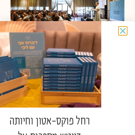
כנס חברוּת השנתי
לקריאה נוספת »
אירועים
רחל פוקס-אטון וחיותה