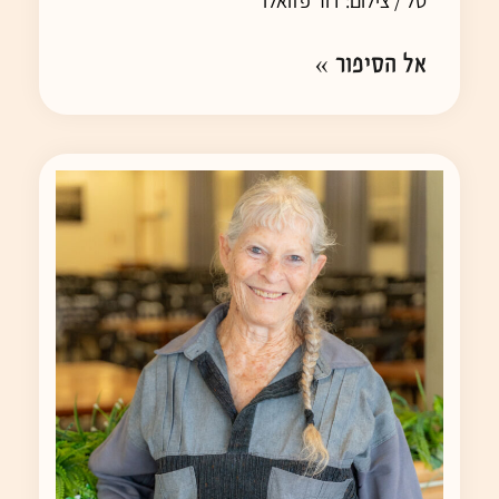
טל / צילום: דור פזואלו
אל הסיפור »