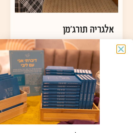
אלגריה תורג'מן
אלגריה תורג'מן / 77 / נולדה במרוקו, גרה
בשלומי / מפונה למלון דן הר הצופים|
ליווי רוחני וראיונות: נאוה טל / צילום: דור פזואלו
אל הסיפור »