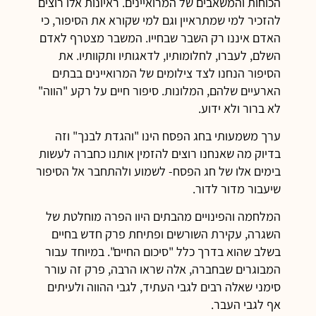
הכוחות והמשאבים של המרואיינים. ראיונות אלו רוצים
להזכיר למי שמתראיין וגם למי שקורא את הסיפור, כי
האדם איננו רק השבר שבחייו. המשבר מצטרף לאדם
השלם, לעברו, לחלומותיו, לדאגותיו ותקוותיו. את
הסיפור הנחנו לצד צילומים של המרואיינים בבתים
הארעיים שלהם, המלונות. סיפור חיים על רקע "הווה"
לא ברור ולא ידוע.
ערך משמעותי בחג הפסח הינו "והגדת לבנך" וזה
בדיוק מה שאנחנו רוצים להזמין אותנו כחברה לעשות
בימים אלו של חג הפסח- לשמוע ולהתחבר אל הסיפור
שיעבור מדור לדור.
המלחמה והפינויים מהבתים היוו הפרה מוחלטת של
השגרה, עקירת השורשים ופתיחת פרק חדש בחיים
בשלב שהוא בדרך כלל "סיכום החיים". במיוחד עבור
המבוגרים שבחברה, אלה שראו הרבה, פרק זה עורר
סימני שאלה רבים לגבי העתיד, לגבי ההווה ולעיתים
אף לגבי העבר.