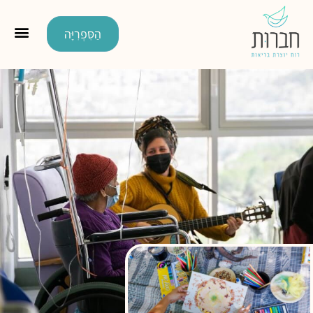
הַסִּפְרִיָּה