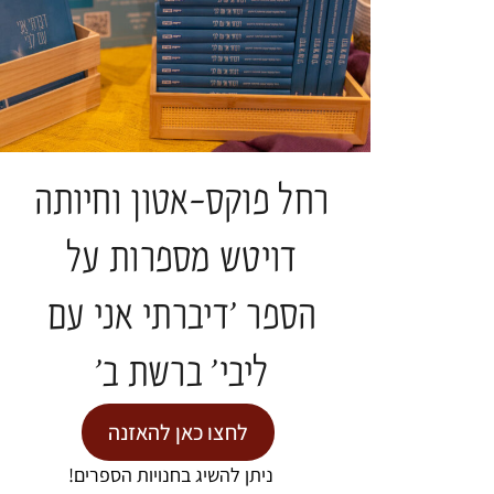
הגר הכסטר / 73 /
נולדה וגרה בקיבוץ מנרה
מפונה למלון נוף כינרת |
ליווי רוחני וראיונות: ברכה תור
צילום: ברכה תור
רחל פוקס-אטון וחיותה
יעל קרידי
דויטש מספרות על
הספר 'דיברתי אני עם
ליבי' ברשת ב'
לחצו כאן להאזנה
ניתן להשיג בחנויות הספרים!