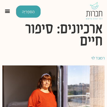
הַסִּפְרִיָּה
ארכיונים:
סיפור
חיים
רמונד לוי