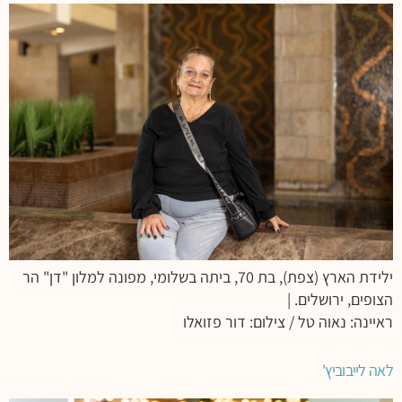
ילידת הארץ (צפת), בת 70, ביתה בשלומי, מפונה למלון "דן" הר
הצופים, ירושלים. |
ראיינה: נאוה טל / צילום: דור פזואלו
לאה לייבוביץ'