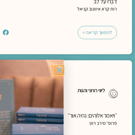
דַּבְּרוּ עַל לֵב
רות קרא איוונוב קניאל
להמשך קריאה >
ליווי רוחני והגות
״ויאמר אלוהים: נהיה אור״
פרופ' מירב רוט