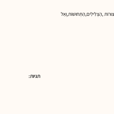
צּוּרוֹת ,הַצְּלִילִים,הַתְּחוּשׁוֹת,וְאַל
תגיות: