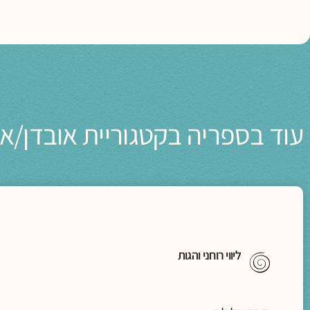
עוד בספריה בקטגוריית אובדן/א
ליווי רוחני והגות