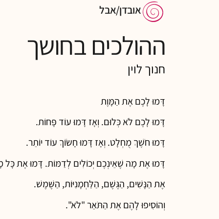
אובדן/אבל
ההולכים בחושך
חנוך לוין
דָּמוּ לָכֶם אֶת הַמָּוֶת
דָּמוּ לָכֶם לֹא כְּלוּם. וְאָז דָּמוּ עוֹד פָּחוֹת.
דָּמוּ חֹשֶׁךְ מֻחְלָט. וְאָז דָּמוּ חָשׂוֹךְ עוֹד יוֹתֵר.
דָּמוּ אֶת מָה שֶׁאֵינְכֶם יְכוֹלִים לְדַמּוֹת. דָּמוּ אֶת כָּל מָ
אֶת הַנָּשִׁים, הַגֶּשֶׁם, הַלַּחְמָנִיּוֹת, הַשֶּׁמֶשׁ.
וְהוֹסִיפוּ לָהֶם אֶת הַתֹּאַר "לֹא".