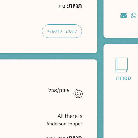
תגיות:
בית
להמשך קריאה >
ספרות
אובדן/אבל
All there is
Anderson cooper
תגיות:
,