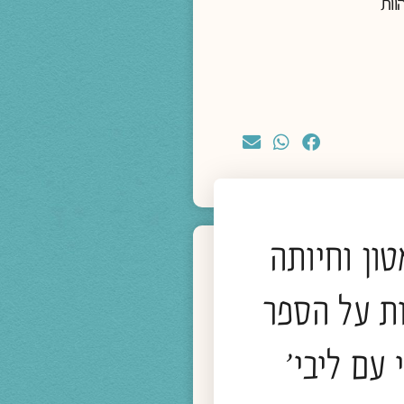
וות
ון וחיותה
ת על הספר
מדיה
 עם ליבי'
מחיה בזמני עייפות הלב