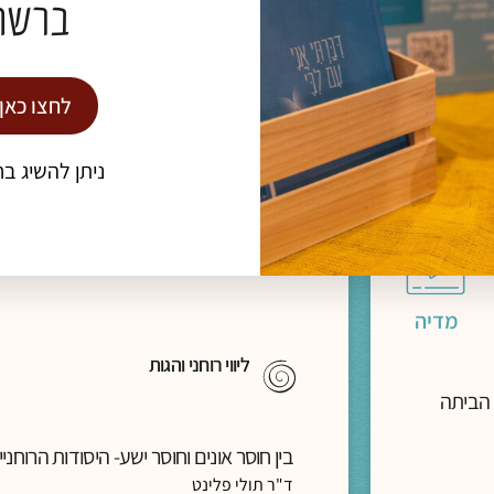
ברשת
הרב פרופ' אלי הולצר
תגיות:
כנס חברוּת
לחצו כאן
להמשך קריאה >
ניתן להשיג בח
מדיה
ליווי רוחני והגות
 הביתה
בין חוסר אונים וחוסר ישע- היסודות הרוחנ
ד"ר תולי פלינט