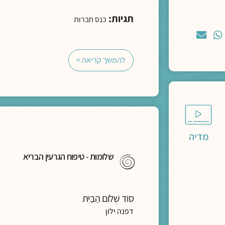
תגיות:
כנס חברוּת
להמשך קריאה >
מדיה
שלומוּת - טיפוח הגרעין הבריא
סוֹד שְׁלוֹם הַבַּיִת
דפנה ילון