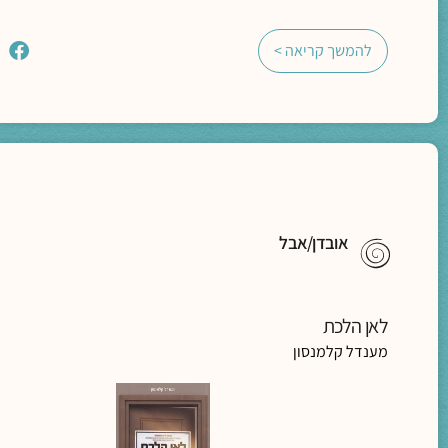
להמשך קריאה >
אובדן/אבל
לאן הלכת
מענדל קלמנסון