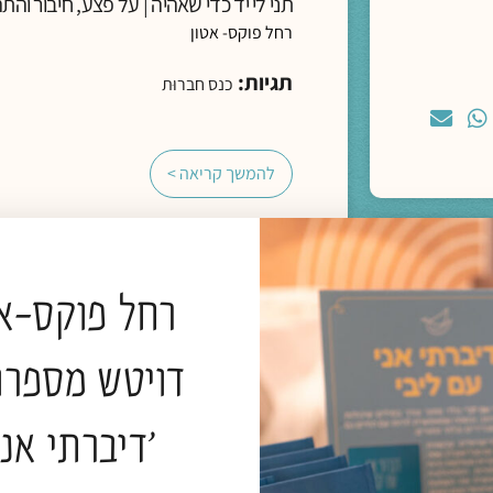
תני לי יד כדי שאהיה | על פצע, חיבור והתה
רחל פוקס- אטון
תגיות:
כנס חברוּת
להמשך קריאה >
רחל פוקס-אט
מדיה
דויטש מספרו
ליווי רוחני והגות
'דיברתי אני
לתעות אל הבאר עם הנסיך הקטן | חברות 