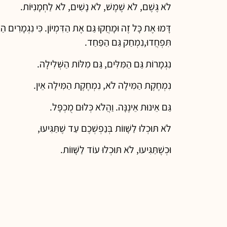
לֹא גֶּשֶׁם, לֹא שֶׁמֶשׁ, לֹא נָשִׁים, לֹא לַחְמָנִיּוֹת.
דָּמוּ אֶת כָּל זֶה וּמָחֲקוּ גַּם אֶת הַדִּמְיוֹן. כִּי נִגְמָרִים הַ
תִּפְחֲדוּ,נִמְחַק גַּם הַפַּחַד.
נִגְמָרוֹת גַּם הַמִּלִּים, גַּם מִלּוֹת הַשְּׁלִילָה.
נִמְחֶקֶת הַמִּילָה לֹא, נִמְחֶקֶת הַמִּילָה אֵין.
גַּם אֵינוּת אֵינֶנָּה. וַהֲלֹא כְּלוּם מֻכְפָּל.
לֹא תּוּכְלוּ לַשָּׁווֹת בְּנַפְשְׁכֶם עַד שֶׁתַּגִּיעוּ,
וּכְשֶׁתַּגִּיעוּ, לֹא תּוּכְלוּ עוֹד לַשָּׁווֹת.