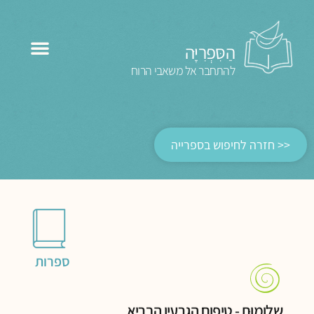
הַסִּפְרִיָּה
להתחבר אל משאבי הרוח
<< חזרה לחיפוש בספרייה
ספרות
שלומוּת - טיפוח הגרעין הבריא