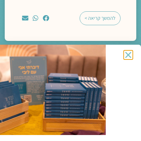
להמשך קריאה >
מדיה
ליווי רוחני והגות
לתעות אל הבאר עם הנסיך הקטן | חברות מחיה
בזמני עייפות הלב
הרב פרופ' אלי הולצר
תגיות:
כנס חברוּת