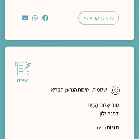
להמשך קריאה >
שירה
שלומוּת - טיפוח הגרעין הבריא
סוֹד שְׁלוֹם הַבַּיִת
דפנה ילון
תגיות:
בית