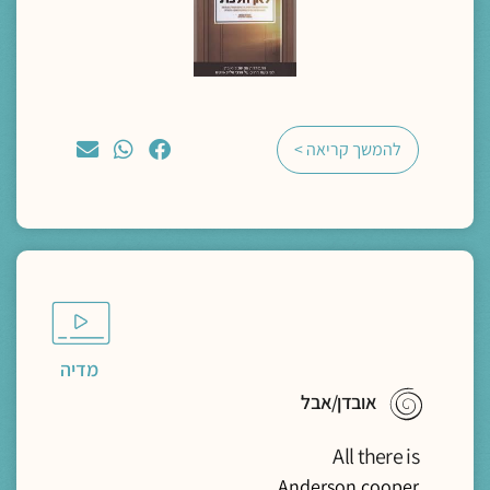
להמשך קריאה >
מדיה
אובדן/אבל
All there is
Anderson cooper