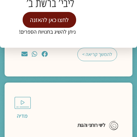
"מצאו משכן בתוך נפשותיכם, פנימה"- מסע
ליבי' ברשת ב'
פואטי אל הדרך הביתה
ד"ר נעמה אושרי
לחצו כאן להאזנה
תגיות:
כנס חברוּת
ניתן להשיג בחנויות הספרים!
להמשך קריאה >
מדיה
ליווי רוחני והגות