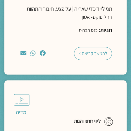
תני לי יד כדי שאהיה | על פצע, חיבור והתהוות
רחל פוקס- אטון
תגיות:
כנס חברוּת
להמשך קריאה >
מדיה
ליווי רוחני והגות