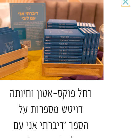
בזמני עייפות הלב
הרב פרופ' אלי הולצר
תגיות:
כנס חברוּת
להמשך קריאה >
רחל פוקס-אטון וחיותה
דויטש מספרות על
מדיה
הספר 'דיברתי אני עם
ליווי רוחני והגות