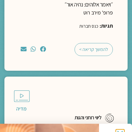
״ויאמר אלוהים: נהיה אור״
פרופ' מירב רוט
תגיות:
כנס חברוּת
להמשך קריאה >
מדיה
ליווי רוחני והגות
לתעות אל הבאר עם הנסיך הקטן | חברות מחיה