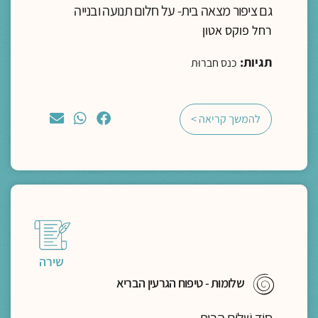
גם ציפור מצאה בית- על חלום תנועה ובנייה
רחל פוקס אטון
תגיות:
כנס חברוּת
להמשך קריאה >
שירה
שלומוּת - טיפוח הגרעין הבריא
סוֹד שְׁלוֹם הַבַּיִת