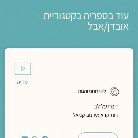
עוד בספריה בקטגוריית
אובדן/אבל
מדיה
ליווי רוחני והגות
דַּבְּרוּ עַל לֵב
רות קרא איוונוב קניאל