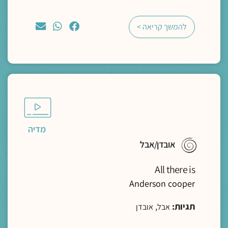
להמשך קריאה >
מדיה
אובדן/אבל
All there is
Anderson cooper
תגיות:
,
אבל
אובדן