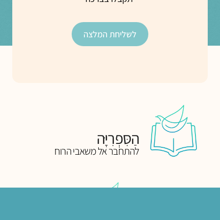
לשליחת המלצה
הַסִּפְרִיָּה
להתחבר אל משאבי הרוח