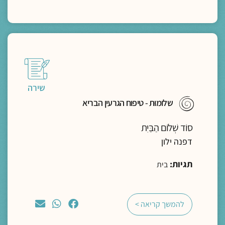
שירה
שלומוּת - טיפוח הגרעין הבריא
סוֹד שְׁלוֹם הַבַּיִת
דפנה ילון
תגיות:
בית
להמשך קריאה >