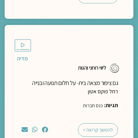
מדיה
ליווי רוחני והגות
גם ציפור מצאה בית- על חלום תנועה ובנייה
רחל פוקס אטון
תגיות:
כנס חברוּת
להמשך קריאה >