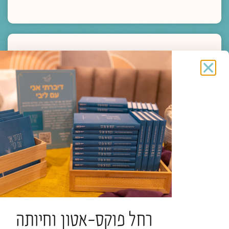
מדיה
ליווי רוחני והגות
לתעות אל הבאר עם הנסיך הקטן | חברות מחיה
בזמני עייפות הלב
הרב פרופ' אלי הולצר
תגיות:
כנס חברוּת
רחל פוקס-אטון וחיותה
להמשך קריאה >