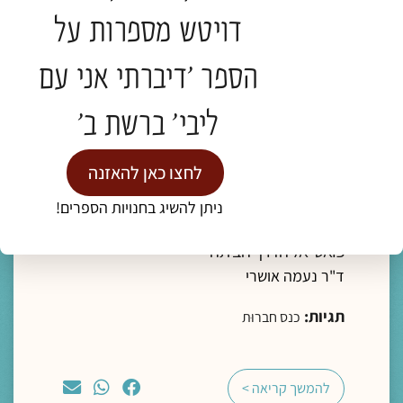
דויטש מספרות על
הספר 'דיברתי אני עם
ליבי' ברשת ב'
מדיה
לחצו כאן להאזנה
ליווי רוחני והגות
ניתן להשיג בחנויות הספרים!
"מצאו משכן בתוך נפשותיכם, פנימה"- מסע
פואטי אל הדרך הביתה
ד"ר נעמה אושרי
תגיות:
כנס חברוּת
להמשך קריאה >