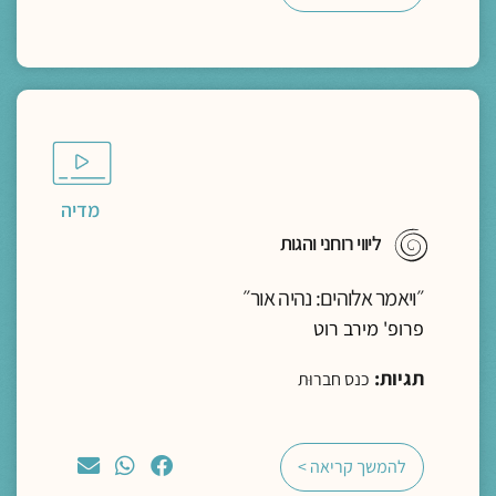
מדיה
ליווי רוחני והגות
״ויאמר אלוהים: נהיה אור״
פרופ' מירב רוט
תגיות:
כנס חברוּת
להמשך קריאה >