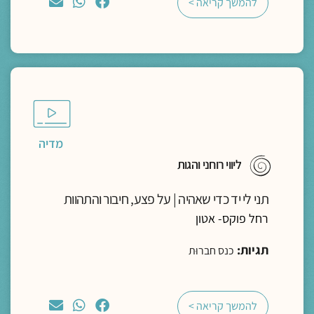
להמשך קריאה >
מדיה
ליווי רוחני והגות
תני לי יד כדי שאהיה | על פצע, חיבור והתהוות
רחל פוקס- אטון
תגיות:
כנס חברוּת
להמשך קריאה >