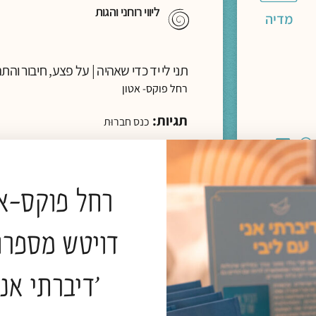
ליווי רוחני והגות
מדיה
תני לי יד כדי שאהיה | על פצע, חיבור והתה
רחל פוקס- אטון
תגיות:
כנס חברוּת
להמשך קריאה >
רחל פוקס-אט
דויטש מספרו
'דיברתי אני
מדיה
ליווי רוחני והגות