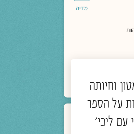
מדיה
וות
ון וחיותה
ת על הספר
 עם ליבי'