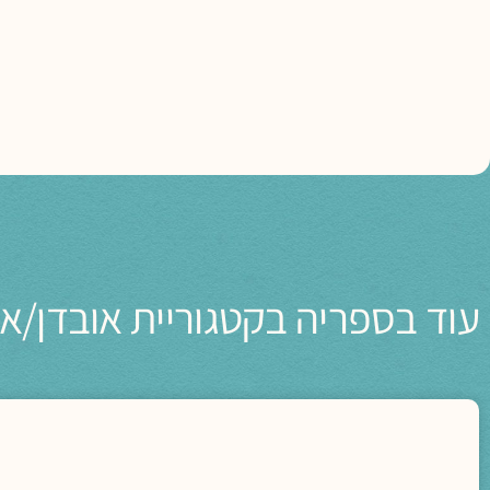
עוד בספריה בקטגוריית אובדן/א