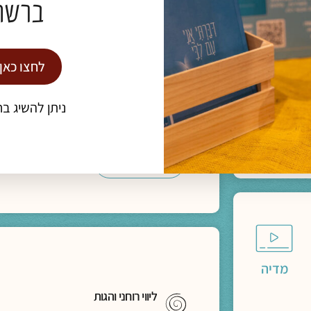
ברשת
לתעות אל הבאר עם הנסיך הקטן | חברות 
לחצו כאן
הרב פרופ' אלי הולצר
תגיות:
ניתן להשיג בח
כנס חברוּת
להמשך קריאה >
מדיה
ליווי רוחני והגות