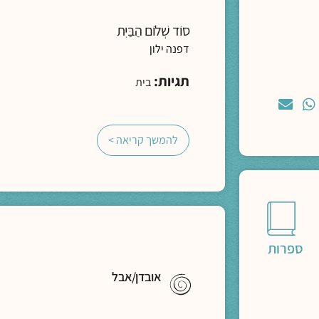
סוֹד שְׁלוֹם הַבַּיִת
דפנה ילון
תגיות:
בית
להמשך קריאה >
ספרות
אובדן/אבל