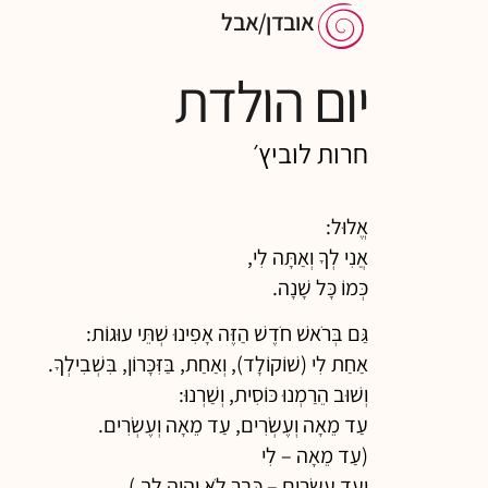
אובדן/אבל
יום הולדת
חרות לוביץ׳
אֱלוּל:
אֲנִי לְךָ וְאַתָּה לִי,
כְּמוֹ כָּל שָׁנָה.
גַּם בְּרֹאשׁ חֹדֶשׁ הַזֶּה אָפִינוּ שְׁתֵּי עוּגוֹת:
אַחַת לִי (שׁוֹקוֹלָד), וְאַחַת, בַּזִּכָּרוֹן, בִּשְׁבִילְךָ.
וְשׁוּב הֵרַמְנוּ כּוֹסִית, וְשַׁרְנוּ:
עַד מֵאָה וְעֶשְׂרִים, עַד מֵאָה וְעֶשְׂרִים.
(עַד מֵאָה – לִי
וְעַד עֶשְׂרִים – כְּבָר לֹא יִהְיֶה לְךָ.)