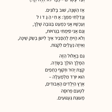
אָז הַשָּׁנָה, שׁוּב בָּלוֹנִים.
וְגָדַלְתִּי מִמְּךָ: אָ חִ י הַ גָּ ד וֹ ל
וְעַכְשָׁיו אֲנִי כִּמְעַט בַּגוֹבַה שֶׁלְּךָ,
וְגַם אֲנִי סִיַּמְתִּי בַּגְּרוּיוֹת,
וְלֹא הָיִיתָ לְהַסְבִּיר אֵיךְ לִישֹׁן בְּשַׂק שֵׁינָהּ,
וְאֵיזֶה נַעֲלַיִם לִקְנוֹת.
גַּם בֶּאֱלוּל הַזֶּה
הַמֶּלֶךְ הוֹלֵךְ בַּשָּׂדֶה.
קְצָת יָהִיר וּזְקוּף כְּתֵפַיִם
הוּא יוֹרֵד מִלְּמַעְלָה –
אֶרֶץ הַיְּלָדִים הָאֲבוּדִים,
לִטְעֹם פְּרוּסָה
מֵעוּגַת גַּעְגּוּעִים.