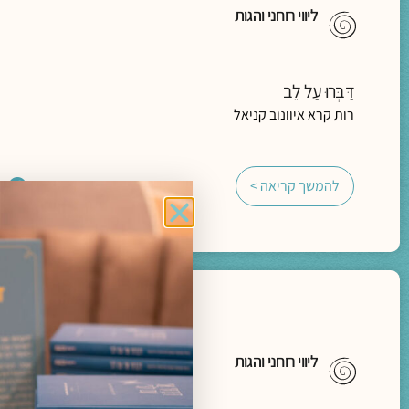
ליווי רוחני והגות
דַּבְּרוּ עַל לֵב
רות קרא איוונוב קניאל
להמשך קריאה >
ליווי רוחני והגות