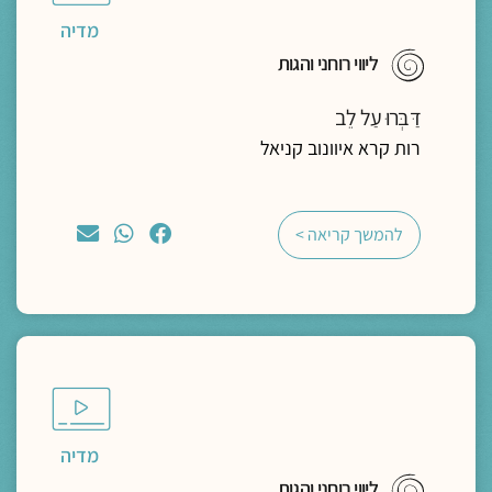
מדיה
ליווי רוחני והגות
דַּבְּרוּ עַל לֵב
רות קרא איוונוב קניאל
להמשך קריאה >
מדיה
ליווי רוחני והגות