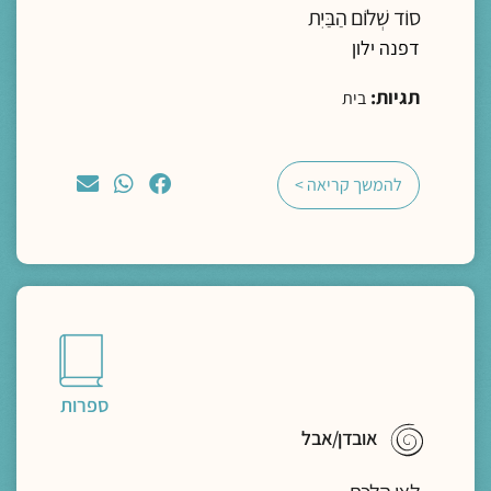
סוֹד שְׁלוֹם הַבַּיִת
דפנה ילון
תגיות:
בית
להמשך קריאה >
ספרות
אובדן/אבל