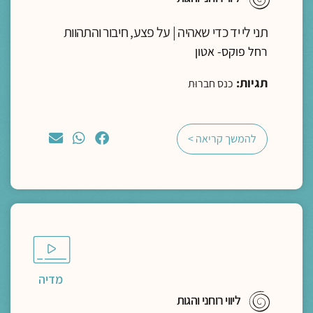
תני לי יד כדי שאהיה | על פצע, חיבור והתהוות
רחל פוקס- אטון
תגיות:
כנס חברוּת
להמשך קריאה >
מדיה
ליווי רוחני והגות