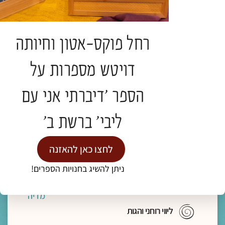
לתעות אל הבאר עם הנסיך הקטן | חברות מחיה
בזמני עייפות הלב
הרב פרופ' אלי הולצר
רחל פוקס-אטון וחיותה
תגיות:
כנס חברוּת
דויטש מספרות על
הספר 'דיברתי אני עם
להמשך קריאה >
ליבי' ברשת ב'
לחצו כאן להאזנה
ניתן להשיג בחנויות הספרים!
מדיה
ליווי רוחני והגות