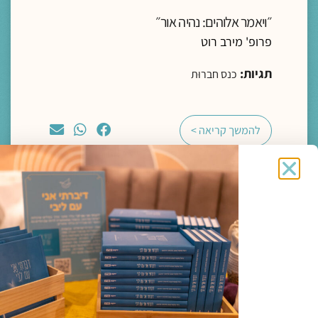
״ויאמר אלוהים: נהיה אור״
פרופ' מירב רוט
תגיות:
כנס חברוּת
להמשך קריאה >
מדיה
ליווי רוחני והגות