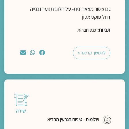
גם ציפור מצאה בית- על חלום תנועה ובנייה
רחל פוקס אטון
תגיות:
כנס חברוּת
להמשך קריאה >
שירה
שלומוּת - טיפוח הגרעין הבריא