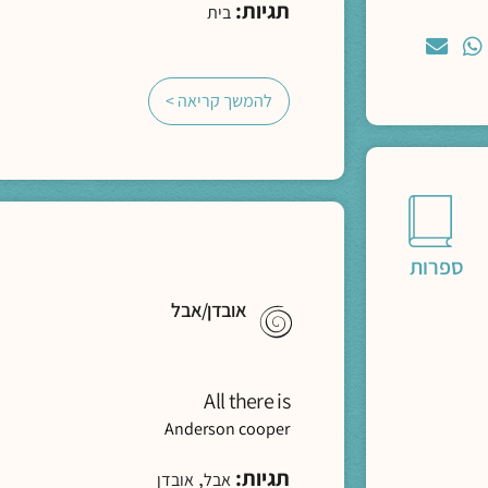
תגיות:
בית
להמשך קריאה >
ספרות
אובדן/אבל
All there is
Anderson cooper
תגיות:
,
אבל
אובדן