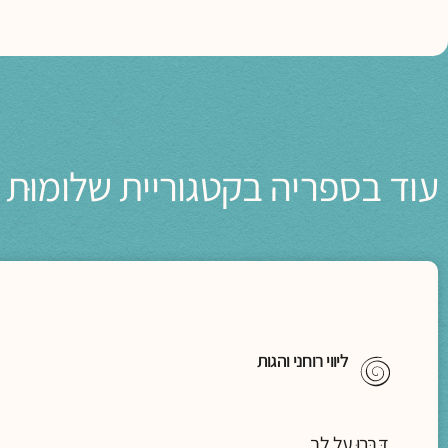
עוד בספריה בקטגוריית שלומוּת -
ליווי רוחני והגות
דַּבְּרוּ עַל לֵב