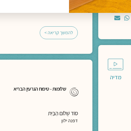
תגיות:
כנס חברוּת
להמשך קריאה >
מדיה
שלומוּת - טיפוח הגרעין הבריא
סוֹד שְׁלוֹם הַבַּיִת
דפנה ילון