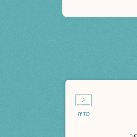
מדיה
וות