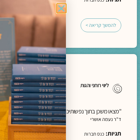
להמשך קריאה >
ליווי רוחני והגות
"מצאו משכן בתוך נפשותיכם, פנימה"- מסע פואטי אל הדרך
ד"ר נעמה אושרי
תגיות:
כנס חברוּת