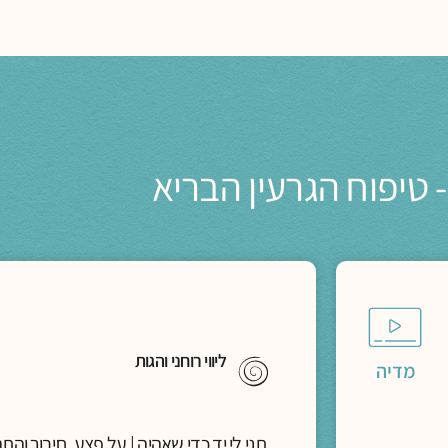
 טיפוח הגרעין הבריא
ליווי רוחני והגות
מדיה
תני לי יד כדי שאהיה | על פצע, חיבור והתה