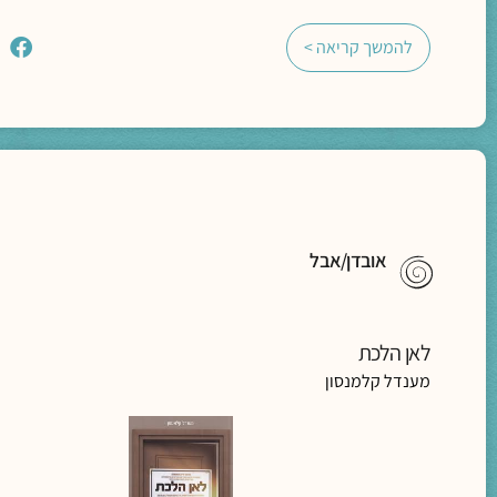
להמשך קריאה >
אובדן/אבל
לאן הלכת
מענדל קלמנסון