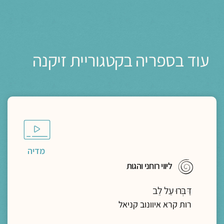
עוד בספריה בקטגוריית זיקנה
מדיה
ליווי רוחני והגות
דַּבְּרוּ עַל לֵב
רות קרא איוונוב קניאל