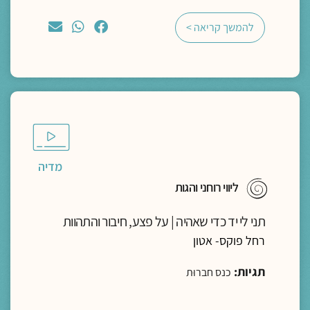
להמשך קריאה >
מדיה
ליווי רוחני והגות
תני לי יד כדי שאהיה | על פצע, חיבור והתהוות
רחל פוקס- אטון
תגיות:
כנס חברוּת