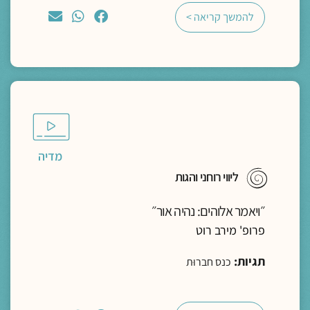
להמשך קריאה >
מדיה
ליווי רוחני והגות
״ויאמר אלוהים: נהיה אור״
פרופ' מירב רוט
תגיות:
כנס חברוּת