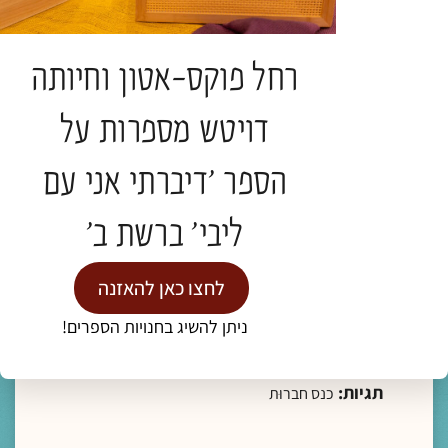
להמשך קריאה >
רחל פוקס-אטון וחיותה
דויטש מספרות על
הספר 'דיברתי אני עם
מדיה
ליבי' ברשת ב'
ליווי רוחני והגות
לחצו כאן להאזנה
בין חוסר אונים וחוסר ישע- היסודות הרוחניים של
הפגיעה והצמיחה
ניתן להשיג בחנויות הספרים!
ד"ר תולי פלינט
תגיות:
כנס חברוּת