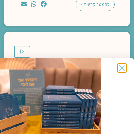
להמשך קריאה >
מדיה
ליווי רוחני והגות
"מצאו משכן בתוך נפשותיכם, פנימה"- מסע
פואטי אל הדרך הביתה
ד"ר נעמה אושרי
תגיות:
כנס חברוּת