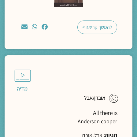
להמשך קריאה >
מדיה
אובדן/אבל
All there is
Anderson cooper
תגיות:
,
אבל
אובדן