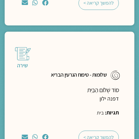
להמשך קריאה >
שירה
שלומוּת - טיפוח הגרעין הבריא
סוֹד שְׁלוֹם הַבַּיִת
דפנה ילון
תגיות:
בית
להמשך קריאה >