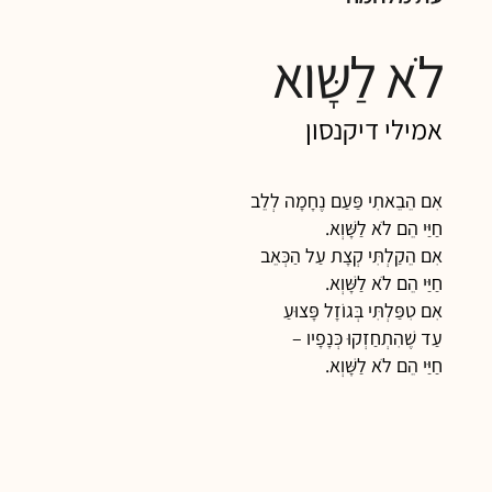
לֹא לַשָּוא
אמילי דיקנסון
אִם הֵבֵאתִי פַּעַם נֶחָמָה לְלֵב
חַיַּי הֵם לֹא לַשָּׁוְא.
אִם הֵקַלְתִּי קְצָת עַל הַכְּאֵב
חַיַּי הֵם לֹא לַשָּׁוְא.
אִם טִפַּלְתִּי בְּגוֹזָל פָּצוּעַ
עַד שֶׁהִתְחַזְקוּ כְּנָפָיו –
חַיַּי הֵם לֹא לַשָּׁוְא.