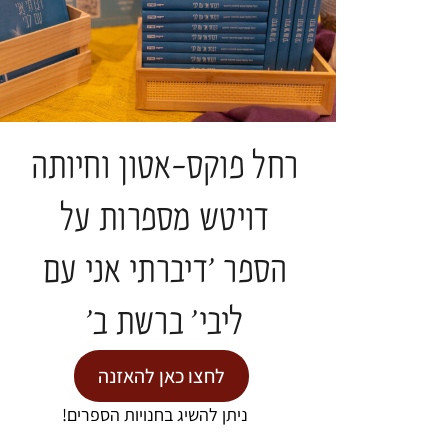
"מצאו משכן בתוך נפשותיכם, פנימה"- מסע
פואטי אל הדרך הביתה
ד"ר נעמה אושרי
תגיות:
כנס חברוּת
רחל פוקס-אטון וחיותה
להמשך קריאה >
דויטש מספרות על
הספר 'דיברתי אני עם
ליבי' ברשת ב'
לחצו כאן להאזנה
מדיה
ניתן להשיג בחנויות הספרים!
ליווי רוחני והגות