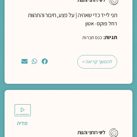
תני לי יד כדי שאהיה | על פצע, חיבור והתהוות
רחל פוקס- אטון
תגיות:
כנס חברוּת
להמשך קריאה >
מדיה
ליווי רוחני והגות