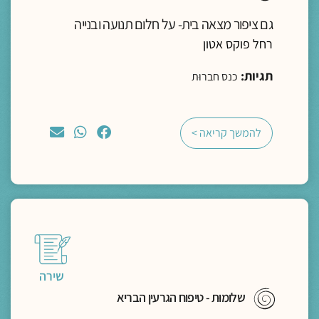
גם ציפור מצאה בית- על חלום תנועה ובנייה
רחל פוקס אטון
תגיות:
כנס חברוּת
להמשך קריאה >
שירה
שלומוּת - טיפוח הגרעין הבריא