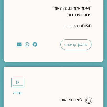
״ויאמר אלוהים: נהיה אור״
פרופ' מירב רוט
תגיות:
כנס חברוּת
להמשך קריאה >
מדיה
ליווי רוחני והגות