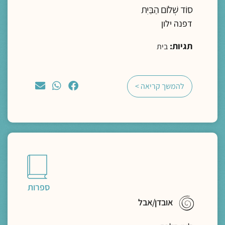
סוֹד שְׁלוֹם הַבַּיִת
דפנה ילון
תגיות:
בית
להמשך קריאה >
ספרות
אובדן/אבל