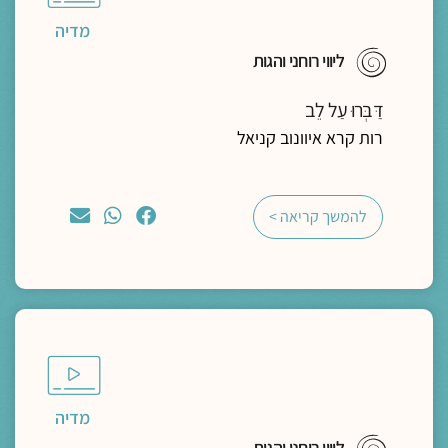
מדיה
ליווי רוחני והגות
דַּבְּרוּ עַל לֵב
רות קרא איוונוב קניאל
להמשך קריאה >
מדיה
ליווי רוחני והגות