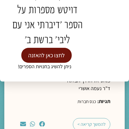
דויטש מספרות על
הספר 'דיברתי אני עם
ליבי' ברשת ב'
מדיה
לחצו כאן להאזנה
ליווי רוחני והגות
ניתן להשיג בחנויות הספרים!
"מצאו משכן בתוך נפשותיכם, פנימה"- מסע
פואטי אל הדרך הביתה
ד"ר נעמה אושרי
תגיות:
כנס חברוּת
להמשך קריאה >