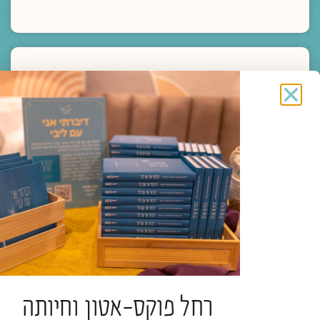
מדיה
ליווי רוחני והגות
לתעות אל הבאר עם הנסיך הקטן | חברות מחיה
בזמני עייפות הלב
הרב פרופ' אלי הולצר
תגיות:
כנס חברוּת
רחל פוקס-אטון וחיותה
להמשך קריאה >