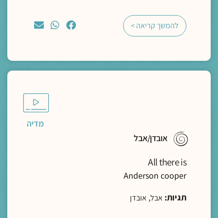
להמשך קריאה >
מדיה
אובדן/אבל
All there is
Anderson cooper
תגיות:
,
אבל
אובדן