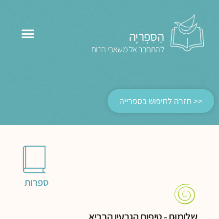
הַסִּפְרִיָּה
להתחבר אל משאבי הרוח
<< חזרה לחיפוש בספרייה
ספרות
שלומוּת - טיפוח הגרעין הבריא