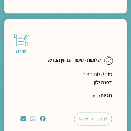
שירה
שלומוּת - טיפוח הגרעין הבריא
סוֹד שְׁלוֹם הַבַּיִת
דפנה ילון
תגיות:
בית
להמשך קריאה >