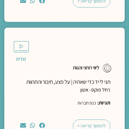
להמשך קריאה >
מדיה
ליווי רוחני והגות
תני לי יד כדי שאהיה | על פצע, חיבור והתהוות
רחל פוקס- אטון
תגיות:
כנס חברוּת
להמשך קריאה >