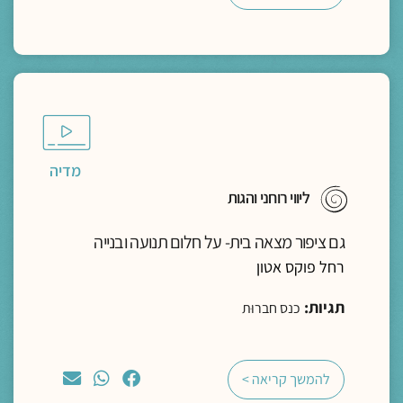
מדיה
ליווי רוחני והגות
גם ציפור מצאה בית- על חלום תנועה ובנייה
רחל פוקס אטון
תגיות:
כנס חברוּת
להמשך קריאה >