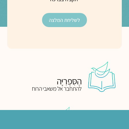
לשליחת המלצה
הַסִּפְרִיָּה
להתחבר אל משאבי הרוח