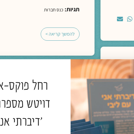
תגיות:
כנס חברוּת
להמשך קריאה >
מדיה
רחל פוקס-אט
ליווי רוחני והגות
דויטש מספרו
לתעות אל הבאר עם הנסיך הקטן | חברות 
'דיברתי אני
הרב פרופ' אלי הולצר