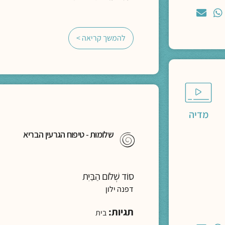
להמשך קריאה >
מדיה
שלומוּת - טיפוח הגרעין הבריא
סוֹד שְׁלוֹם הַבַּיִת
דפנה ילון
תגיות:
בית