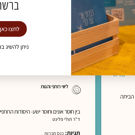
ברשת
תגיות:
כנס חברוּת
לחצו כאן
להמשך קריאה >
ניתן להשיג בח
מדיה
ליווי רוחני והגות
 הביתה
בין חוסר אונים וחוסר ישע- היסודות הרוחנ
ד"ר תולי פלינט
תגיות:
כנס חברוּת