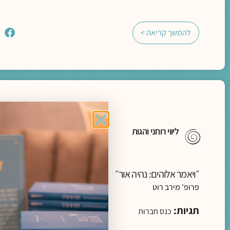
להמשך קריאה >
ליווי רוחני והגות
״ויאמר אלוהים: נהיה אור״
פרופ' מירב רוט
תגיות:
כנס חברוּת