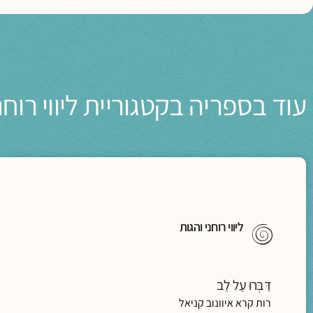
עוד בספריה בקטגוריית ליווי רוחנ
ליווי רוחני והגות
דַּבְּרוּ עַל לֵב
רות קרא איוונוב קניאל