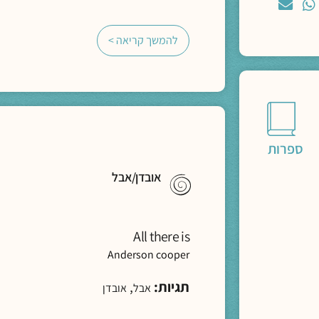
להמשך קריאה >
ספרות
אובדן/אבל
All there is
Anderson cooper
תגיות:
,
אבל
אובדן