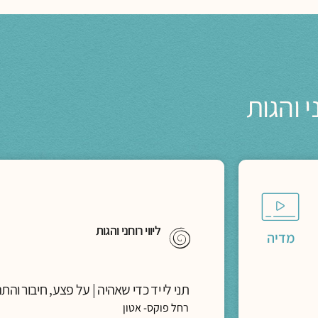
י והגות
ליווי רוחני והגות
מדיה
תני לי יד כדי שאהיה | על פצע, חיבור והתה
רחל פוקס- אטון