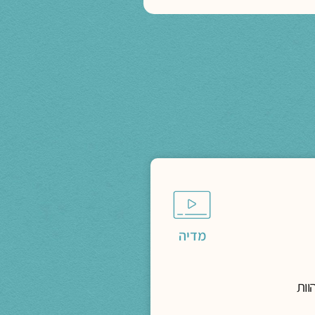
מדיה
וות