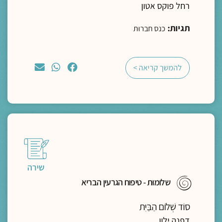
רחל פוקס אטון
תגיות:
כנס חברוּת
להמשך קריאה >
שירה
שלומוּת - טיפוח הגרעין הבריא
סוֹד שְׁלוֹם הַבַּיִת
דפנה ילון