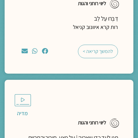
ליווי רוחני והגות
דַּבְּרוּ עַל לֵב
רות קרא איוונוב קניאל
להמשך קריאה >
מדיה
ליווי רוחני והגות
תני לי יד כדי שאהיה | על פצע, חיבור והתהוות