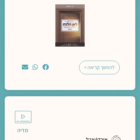
להמשך קריאה >
מדיה
אובדן/אבל