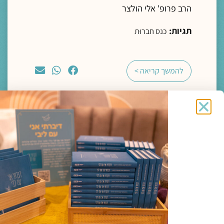
הרב פרופ' אלי הולצר
תגיות:
כנס חברוּת
להמשך קריאה >
מדיה
ליווי רוחני והגות
"מצאו משכן בתוך נפשותיכם, פנימה"- מסע
פואטי אל הדרך הביתה