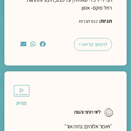
רחל פוקס- אטון
תגיות:
כנס חברוּת
להמשך קריאה >
מדיה
ליווי רוחני והגות
״ויאמר אלוהים: נהיה אור״