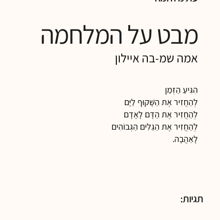
מבט על המלחמה
אמה שמ-בה איילון
הִגִּיעַ הַזְּמַן
לְהַחֲזִיר אֶת הַשָּׁקוּף לַיָּם
לְהַחֲזִיר אֶת הַדָּם לָאָדָם
לְהַחֲזִיר אֶת הַגַּלִּים הַגְּבוֹהִים
לָאַהֲבָה.
תגיות: