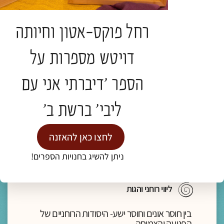
ד"ר נעמה אושרי
רחל פוקס-אטון וחיותה
תגיות:
כנס חברוּת
דויטש מספרות על
להמשך קריאה >
הספר 'דיברתי אני עם
ליבי' ברשת ב'
לחצו כאן להאזנה
ניתן להשיג בחנויות הספרים!
מדיה
ליווי רוחני והגות
בין חוסר אונים וחוסר ישע- היסודות הרוחניים של
הפגיעה והצמיחה