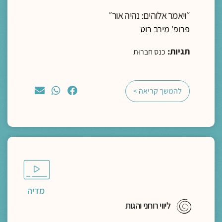
״ויאמר אלוהים: נהיה אור״
פרופ' מירב רוט
תגיות:
כנס חברוּת
להמשך קריאה >
מדיה
ליווי רוחני והגות