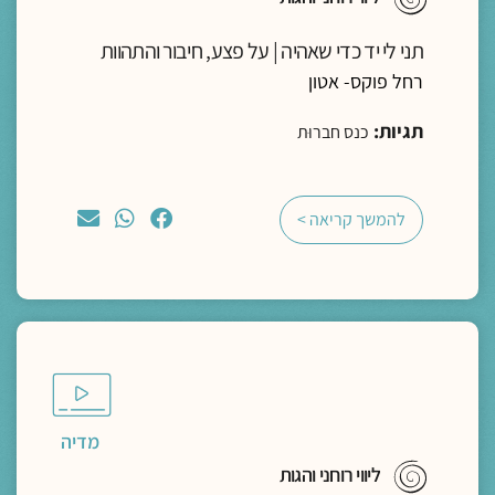
תני לי יד כדי שאהיה | על פצע, חיבור והתהוות
רחל פוקס- אטון
תגיות:
כנס חברוּת
להמשך קריאה >
מדיה
ליווי רוחני והגות