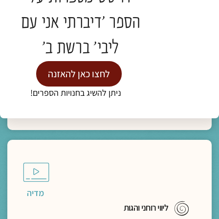
"מצאו משכן בתוך נפשותיכם, פנימה"- מסע
הספר 'דיברתי אני עם
פואטי אל הדרך הביתה
ד"ר נעמה אושרי
ליבי' ברשת ב'
תגיות:
כנס חברוּת
לחצו כאן להאזנה
ניתן להשיג בחנויות הספרים!
להמשך קריאה >
מדיה
ליווי רוחני והגות