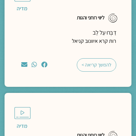
מדיה
ליווי רוחני והגות
דַּבְּרוּ עַל לֵב
רות קרא איוונוב קניאל
להמשך קריאה >
מדיה
ליווי רוחני והגות