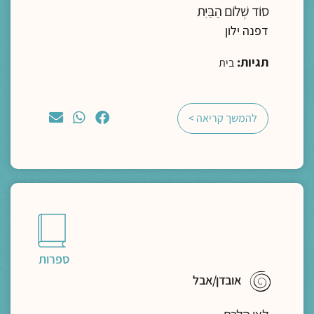
סוֹד שְׁלוֹם הַבַּיִת
דפנה ילון
תגיות:
בית
להמשך קריאה >
ספרות
אובדן/אבל