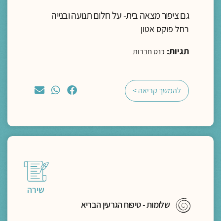
גם ציפור מצאה בית- על חלום תנועה ובנייה
רחל פוקס אטון
תגיות:
כנס חברוּת
להמשך קריאה >
שירה
שלומוּת - טיפוח הגרעין הבריא