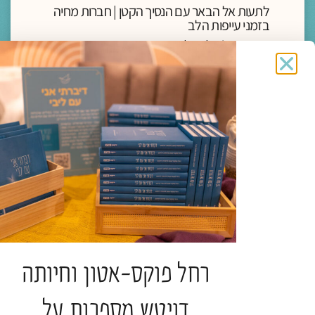
לתעות אל הבאר עם הנסיך הקטן | חברות מחיה
בזמני עייפות הלב
הרב פרופ' אלי הולצר
תגיות:
כנס חברוּת
להמשך קריאה >
רחל פוקס-אטון וחיותה
מדיה
ליווי רוחני והגות
דויטש מספרות על