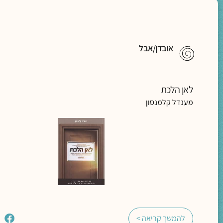
אובדן/אבל
לאן הלכת
מענדל קלמנסון
להמשך קריאה >