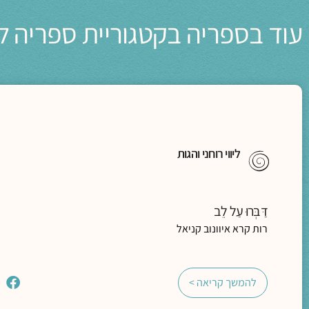
עוד בספריה בקטגוריית ספריה ל
ליווי רוחני והגות
דַּבְּרוּ עַל לֵב
רות קרא איוונוב קניאל
להמשך קריאה >