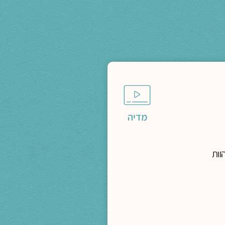
מדיה
וות