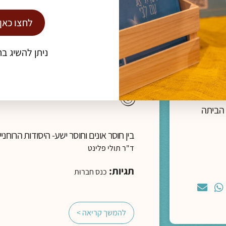
לחצו כאן
ניתן להשיג בח
מדיה
ליווי רוחני והגות
 הביתה
בין חוסר אונים וחוסר ישע- היסודות הרוחנ
ד"ר תולי פלינט
תגיות:
כנס חברוּת
להמשך קריאה >