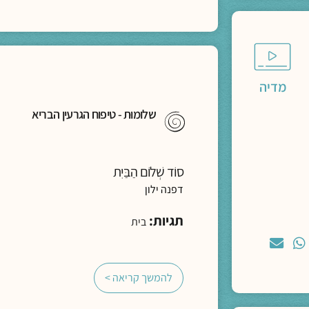
מדיה
שלומוּת - טיפוח הגרעין הבריא
סוֹד שְׁלוֹם הַבַּיִת
דפנה ילון
תגיות:
בית
להמשך קריאה >