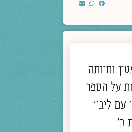
מדיה
ון וחיותה
ת על הספר
מחיה בזמני עייפות הלב
 עם ליבי'
 ב'