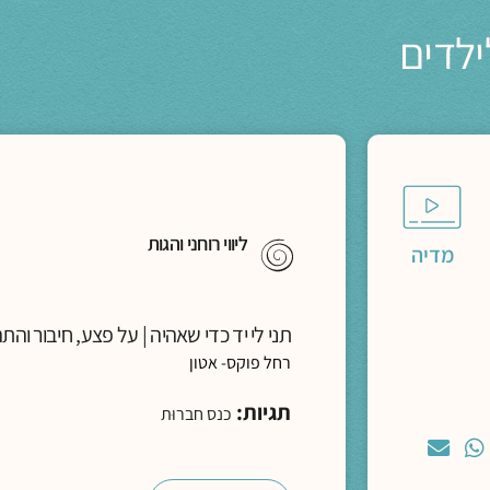
ילדים
ליווי רוחני והגות
מדיה
תני לי יד כדי שאהיה | על פצע, חיבור והתה
רחל פוקס- אטון
תגיות:
כנס חברוּת