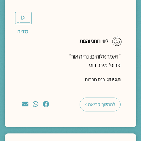
מדיה
ליווי רוחני והגות
״ויאמר אלוהים: נהיה אור״
פרופ' מירב רוט
תגיות:
כנס חברוּת
להמשך קריאה >