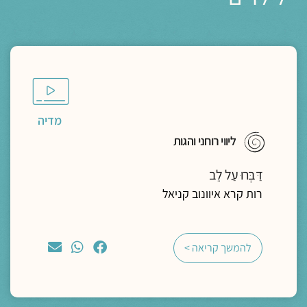
מדיה
ליווי רוחני והגות
דַּבְּרוּ עַל לֵב
רות קרא איוונוב קניאל
להמשך קריאה >