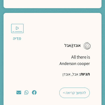
מדיה
אובדן/אבל
All there is
Anderson cooper
תגיות:
,
אבל
אובדן
להמשך קריאה >