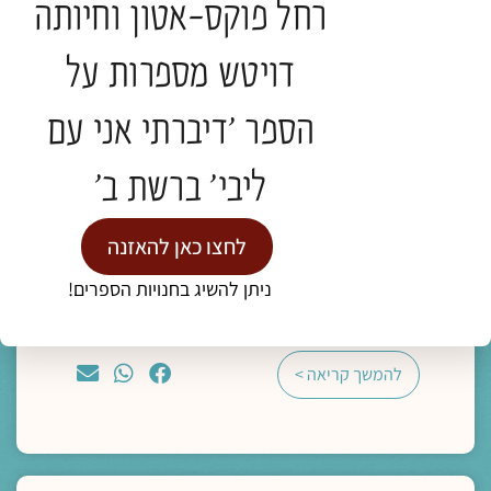
רחל פוקס-אטון וחיותה
דויטש מספרות על
מדיה
הספר 'דיברתי אני עם
ליווי רוחני והגות
ליבי' ברשת ב'
"מצאו משכן בתוך נפשותיכם, פנימה"- מסע
פואטי אל הדרך הביתה
ד"ר נעמה אושרי
לחצו כאן להאזנה
תגיות:
ניתן להשיג בחנויות הספרים!
כנס חברוּת
להמשך קריאה >