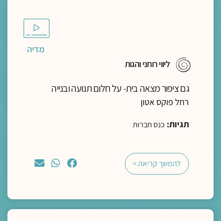
מדיה
ליווי רוחני והגות
גם ציפור מצאה בית- על חלום תנועה ובנייה
רחל פוקס אטון
תגיות:
כנס חברוּת
להמשך קריאה >