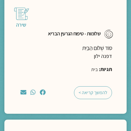
שירה
שלומוּת - טיפוח הגרעין הבריא
סוֹד שְׁלוֹם הַבַּיִת
דפנה ילון
תגיות:
בית
להמשך קריאה >