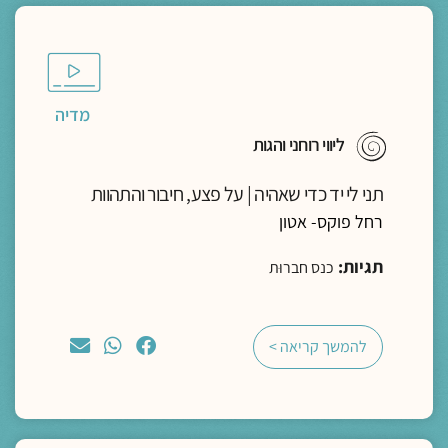
מדיה
ליווי רוחני והגות
תני לי יד כדי שאהיה | על פצע, חיבור והתהוות
רחל פוקס- אטון
תגיות:
כנס חברוּת
להמשך קריאה >