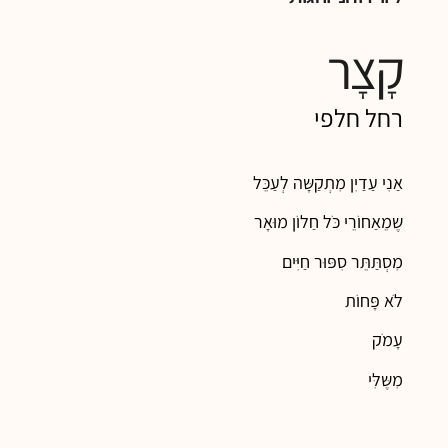
קָצָר
רחל חלפי
אַנִי עַדַיִן מִתְקַשָּה לְעַכֵּל
שֶמֵאַחוֹרֵי כֹּל חַלוֹן מוּאָר
מִסְתַּתֵּר סִפּוּר חַיִּים
לֹא פָּחוֹת
עָמֹק
מִשֶּלִּי