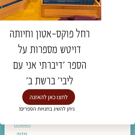
ליווי רוחני והגות
"מצאו משכן בתוך נפשותיכם, פנימה"- מסע
פואטי אל הדרך הביתה
רחל פוקס-אטון וחיותה
ד"ר נעמה אושרי
דויטש מספרות על
תגיות:
כנס חברוּת
הספר 'דיברתי אני עם
להמשך קריאה >
ליבי' ברשת ב'
לחצו כאן להאזנה
ניתן להשיג בחנויות הספרים!
מדיה