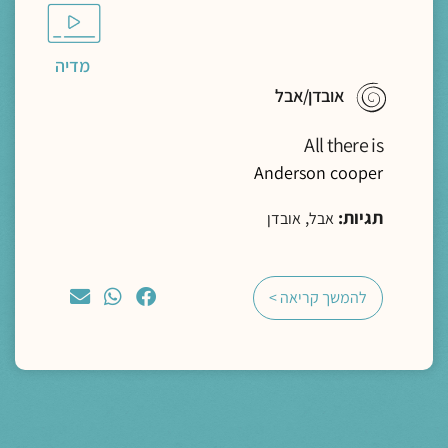
מדיה
אובדן/אבל
All there is
Anderson cooper
תגיות:
,
אבל
אובדן
להמשך קריאה >