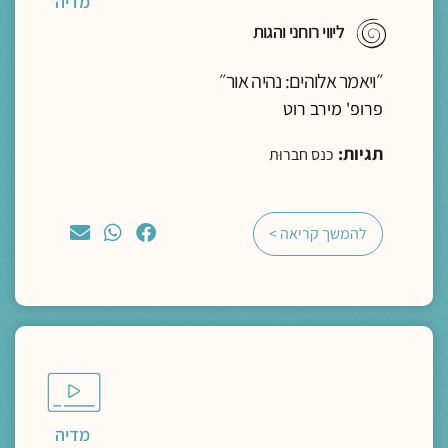
מדיה
ליווי רוחני והגות
״ויאמר אלוהים: נהיה אור״
פרופ' מירב רוט
תגיות:
כנס חברוּת
להמשך קריאה >
מדיה