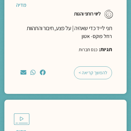
מדיה
ליווי רוחני והגות
תני לי יד כדי שאהיה | על פצע, חיבור והתהוות
רחל פוקס- אטון
תגיות:
כנס חברוּת
להמשך קריאה >