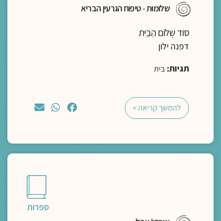
שלומוּת - טיפוח הגרעין הבריא
סוֹד שְׁלוֹם הַבַּיִת
דפנה ילון
תגיות:
בית
להמשך קריאה >
ספרות