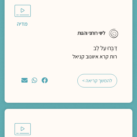
מדיה
ליווי רוחני והגות
דַּבְּרוּ עַל לֵב
רות קרא איוונוב קניאל
להמשך קריאה >