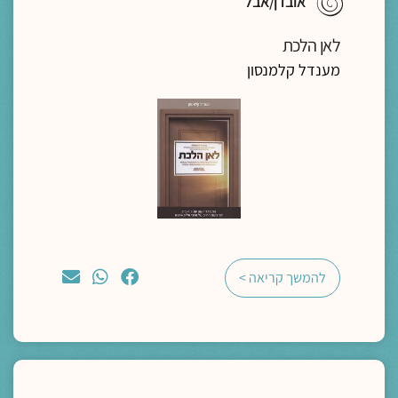
אובדן/אבל
לאן הלכת
מענדל קלמנסון
להמשך קריאה >