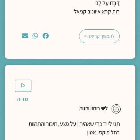
דַּבְּרוּ עַל לֵב
רות קרא איוונוב קניאל
להמשך קריאה >
מדיה
ליווי רוחני והגות
תני לי יד כדי שאהיה | על פצע, חיבור והתהוות
רחל פוקס- אטון