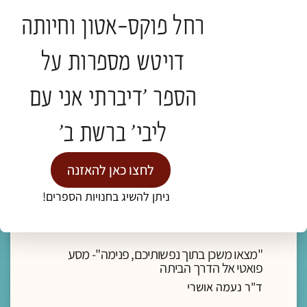
תגיות:
כנס חברוּת
רחל פוקס-אטון וחיותה
דויטש מספרות על
להמשך קריאה >
הספר 'דיברתי אני עם
ליבי' ברשת ב'
לחצו כאן להאזנה
ניתן להשיג בחנויות הספרים!
מדיה
ליווי רוחני והגות
"מצאו משכן בתוך נפשותיכם, פנימה"- מסע
פואטי אל הדרך הביתה
ד"ר נעמה אושרי