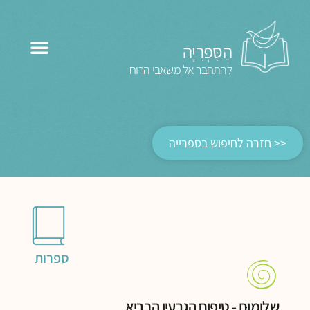
הַסִּפְרִיָּה
להתחבר אל משאבי הרוח
<< חזרה לחיפוש בספרייה
ספרות
שלומוּת - טיפוח הגרעין הבריא