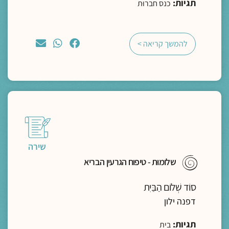
תגיות:
כנס חברוּת
להמשך קריאה >
שירה
שלומוּת - טיפוח הגרעין הבריא
סוֹד שְׁלוֹם הַבַּיִת
דפנה ילון
תגיות:
בית