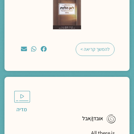
להמשך קריאה >
מדיה
אובדן/אבל
All there is