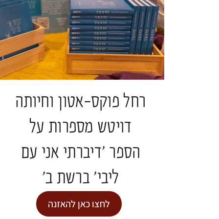
מדיה
ליווי רוחני והגות
"מצאו משכן בתוך נפשותיכם, פנימה"- מסע
פואטי אל הדרך הביתה
ד"ר נעמה אושרי
תגיות:
כנס חברוּת
רחל פוקס-אטון וחיותה
דויטש מספרות על
להמשך קריאה >
הספר 'דיברתי אני עם
ליבי' ברשת ב'
לחצו כאן להאזנה