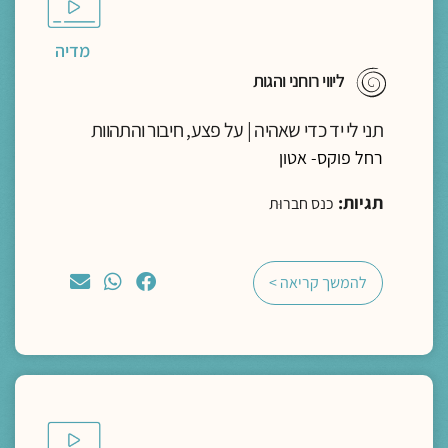
מדיה
ליווי רוחני והגות
תני לי יד כדי שאהיה | על פצע, חיבור והתהוות
רחל פוקס- אטון
תגיות:
כנס חברוּת
להמשך קריאה >