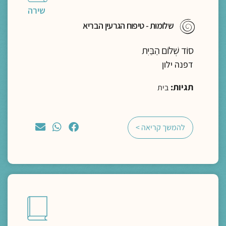
שירה
שלומוּת - טיפוח הגרעין הבריא
סוֹד שְׁלוֹם הַבַּיִת
דפנה ילון
תגיות:
בית
להמשך קריאה >