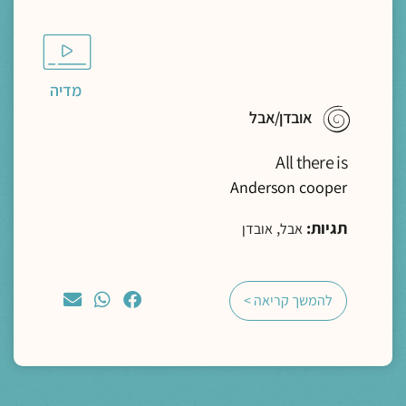
מדיה
אובדן/אבל
All there is
Anderson cooper
תגיות:
,
אבל
אובדן
להמשך קריאה >