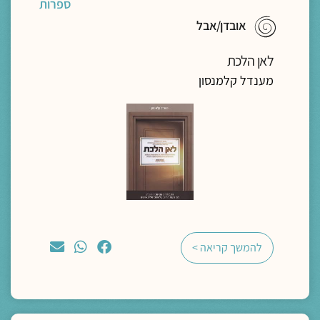
ספרות
אובדן/אבל
לאן הלכת
מענדל קלמנסון
להמשך קריאה >