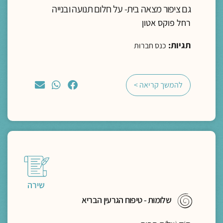
גם ציפור מצאה בית- על חלום תנועה ובנייה
רחל פוקס אטון
תגיות:
כנס חברוּת
להמשך קריאה >
שירה
שלומוּת - טיפוח הגרעין הבריא