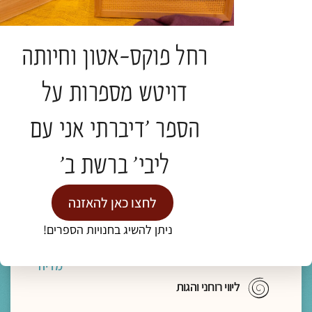
"מצאו משכן בתוך נפשותיכם, פנימה"- מסע
פואטי אל הדרך הביתה
ד"ר נעמה אושרי
רחל פוקס-אטון וחיותה
תגיות:
כנס חברוּת
דויטש מספרות על
הספר 'דיברתי אני עם
להמשך קריאה >
ליבי' ברשת ב'
לחצו כאן להאזנה
ניתן להשיג בחנויות הספרים!
מדיה
ליווי רוחני והגות