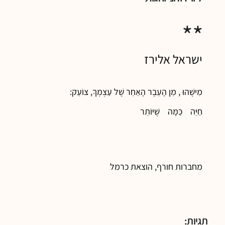
**
ישראל אלירז
מִישֶׁהוּ , מִן הָעֵבֶר הָאַחֵר שֶׁל עַצְמְךָ, צוֹעֵק:
חַיֵּה כַּמָּה שֶׁיּוֹתֵר
מחברות חורף, הוצאת כרמל
תגיות: