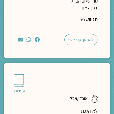
סוֹד שְׁלוֹם הַבַּיִת
דפנה ילון
תגיות:
בית
להמשך קריאה >
ספרות
אובדן/אבל
לאן הלכת