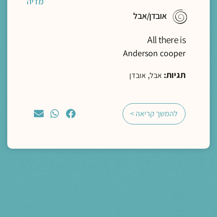
מדיה
אובדן/אבל
All there is
Anderson cooper
תגיות:
,
אבל
אובדן
להמשך קריאה >