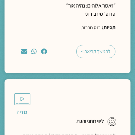
״ויאמר אלוהים: נהיה אור״
פרופ' מירב רוט
תגיות:
כנס חברוּת
להמשך קריאה >
מדיה
ליווי רוחני והגות