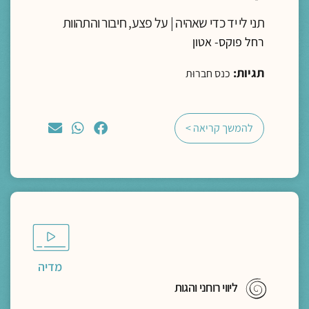
תני לי יד כדי שאהיה | על פצע, חיבור והתהוות
רחל פוקס- אטון
תגיות:
כנס חברוּת
להמשך קריאה >
מדיה
ליווי רוחני והגות