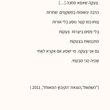
צָעֲקָה שֶׁאִמָּא מֵחַכָּה […]
הַרְבֵּה יַנְשׁוּפוֹת בְּמִשְׁקָפַיִם שְׁחֹרוֹת
צָוְחוּ כְּמוֹ קַטָּר נוֹסֵעַ בְּלִי אוֹרוֹת
בְּלִי פַּסִים בַּיּעָרוֹת צְעָקוֹת
מִתְנַגְּשׁוֹת בַּצְּעָקוֹת
גַּם אֲנִי צָעֲקָה. מִי יִשְׁמַע אִם אֶקְרָא לְאָחִי
שֶׁהָיָה הֲכִי מִבְטַחִי.
("הִשְׁתַּוּוּת",הוצאת 'הקיבוץ המאוחד', 2011 )