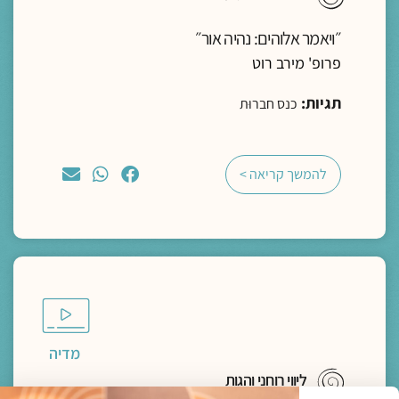
״ויאמר אלוהים: נהיה אור״
פרופ' מירב רוט
תגיות:
כנס חברוּת
להמשך קריאה >
מדיה
ליווי רוחני והגות