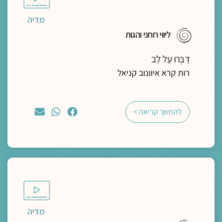
מדיה
ליווי רוחני והגות
דַּבְּרוּ עַל לֵב
רות קרא איוונוב קניאל
להמשך קריאה >
מדיה