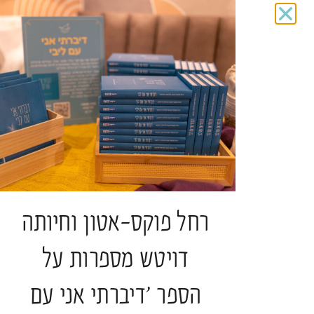
לתעות אל הבאר עם הנסיך הקטן | חברות מחיה
בזמני עייפות הלב
הרב פרופ' אלי הולצר
תגיות:
כנס חברוּת
להמשך קריאה >
רחל פוקס-אטון וחיותה
דויטש מספרות על
מדיה
הספר 'דיברתי אני עם
ליווי רוחני והגות