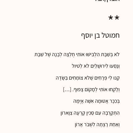
**
חמוטל בן יוסף
לֹא בְּשַׁבָּת הִלְבִּישׁוּ אוֹתִי חֻלְצָה לְבָנָה שֶׁל שַׁבָּת
וְנָסְעוּ לִירוּשָׁלַיִם לֹא לְטיול
קָנוּ לִי פְּרָחִים שֶׁלֹּא צוֹמְחִים בַּשָּׂדֶה
וְלָקְחוּ אוֹתִי לְמָקוֹם צָפוּף. […]
בְּכִכָּר אֲטוּמָה אִשָּׁה אֲיֻמָּה
הִתְקָרְבָה עִם סַכִּין קָרְעָה צַוָּארוֹן
וְאַחַת רָצְתָה לִשְׁבֹּר אָרוֹן