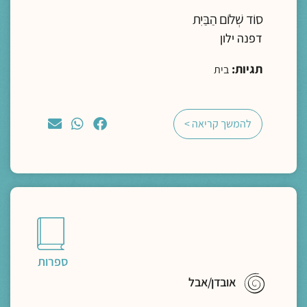
סוֹד שְׁלוֹם הַבַּיִת
דפנה ילון
תגיות:
בית
להמשך קריאה >
ספרות
אובדן/אבל