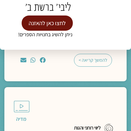
ליבי' ברשת ב'
"מצאו משכן בתוך נפשותיכם, פנימה"- מסע
פואטי אל הדרך הביתה
לחצו כאן להאזנה
ד"ר נעמה אושרי
ניתן להשיג בחנויות הספרים!
תגיות:
כנס חברוּת
להמשך קריאה >
מדיה
ליווי רוחני והגות