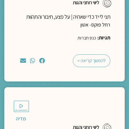
ליווי רוחני והגות
תני לי יד כדי שאהיה | על פצע, חיבור והתהוות
רחל פוקס- אטון
תגיות:
כנס חברוּת
להמשך קריאה >
מדיה
ליווי רוחני והגות