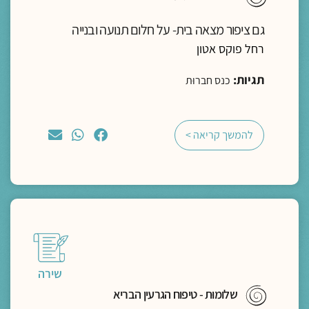
גם ציפור מצאה בית- על חלום תנועה ובנייה
רחל פוקס אטון
תגיות:
כנס חברוּת
להמשך קריאה >
שירה
שלומוּת - טיפוח הגרעין הבריא