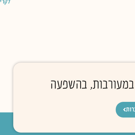
לקרי
 במעורבות, בהשפעה
רות