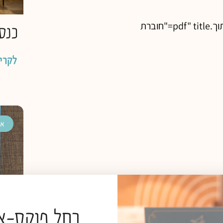
content/uploads/2019/02/חוברת-בעברית-ללא-סימני-חיתוך.pdf" title="חוברת
כנס
לקרי
אי
רחל פוקס-אט
דיבר