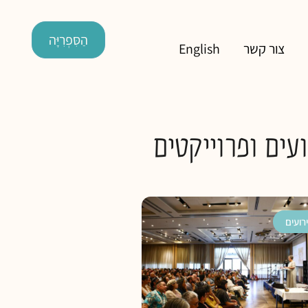
הַסִּפְרִיָּה
צור קשר
English
עים ופרוייקטים
רועים