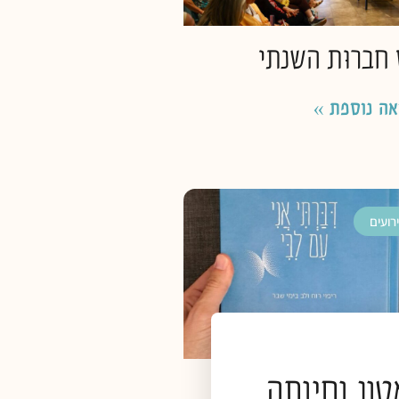
 חברוּת השנתי
אה נוספת »
רועים
ון וחיותה
תי אני עם ליבי