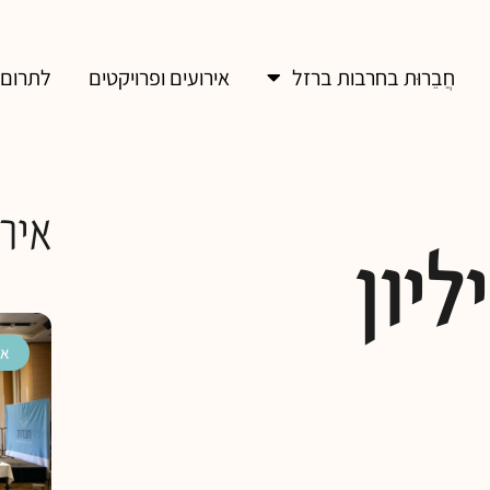
חֲבֵרוּת בחרבות ברזל
אירועים ופרויקטים
לתרום
אירו
יון
אי