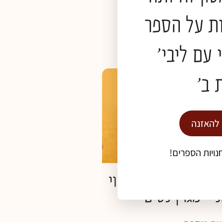
ת על הספר
אה נוספת »
 עם ליבי'
 ב'
וייקטים
 להאזנה
נויות הספרים!
 רוח- כתבה על ליווי
י- מגזין נשים