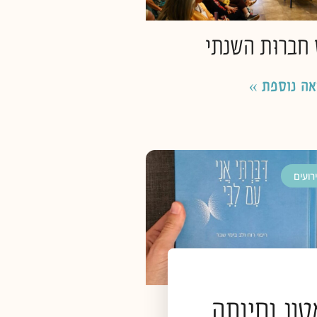
 חברוּת השנתי
אה נוספת »
רועים
ון וחיותה
תי אני עם ליבי