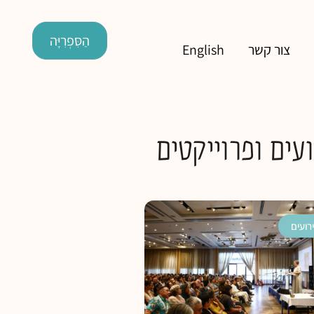
הַסִּפְרִיָּה
צור קשר
English
עים ופרוייקטים
רועים