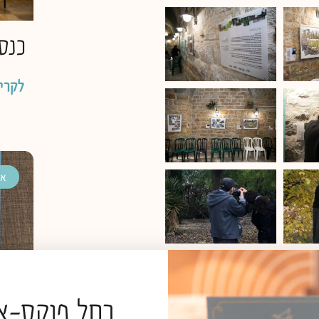
כנס
לקרי
אי
רחל פוקס-אט
דיבר