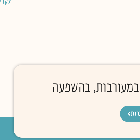
לקרי
 במעורבות, בהשפעה
רות