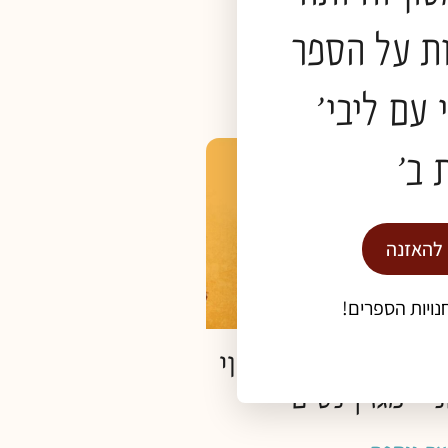
ת על הספר
אה נוספת »
 עם ליבי'
 ב'
וייקטים
 להאזנה
נויות הספרים!
 רוח- כתבה על ליווי
י- מגזין נשים